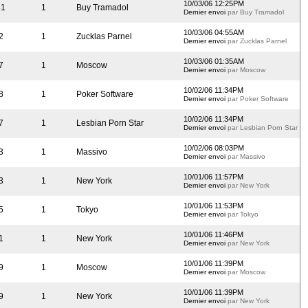
10/03/06 12:25PM
31
1
Buy Tramadol
Dernier envoi
par Buy Tramadol
10/03/06 04:55AM
2
1
Zucklas Parnel
Dernier envoi
par Zucklas Parnel
10/03/06 01:35AM
7
1
Moscow
Dernier envoi
par Moscow
10/02/06 11:34PM
8
1
Poker Software
Dernier envoi
par Poker Software
10/02/06 11:34PM
7
1
Lesbian Porn Star
Dernier envoi
par Lesbian Porn Star
10/02/06 08:03PM
3
1
Massivo
Dernier envoi
par Massivo
10/01/06 11:57PM
3
1
New York
Dernier envoi
par New York
10/01/06 11:53PM
5
1
Tokyo
Dernier envoi
par Tokyo
10/01/06 11:46PM
1
1
New York
Dernier envoi
par New York
10/01/06 11:39PM
9
1
Moscow
Dernier envoi
par Moscow
10/01/06 11:39PM
9
1
New York
Dernier envoi
par New York