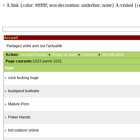
< A:link {color: #ffffff; text-decoration: underline: none} A:visited
Accueil
Partagez votre avis sur l'actualité
Action:
Accueil Forums
•
Poster un sujet
•
Chercher
•
Identification
Page courante:
1023 parmi 1031
Sujet
cock fucking huge
budapest bukkake
Mature Porn
Poker Hands
hot outdoor online