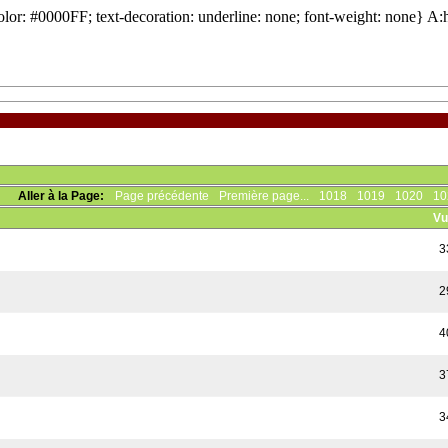
 {color: #0000FF; text-decoration: underline: none; font-weight: none} 
Aller à la Page:
Page précédente
Première page...
1018
1019
1020
10
Vu
3
2
4
3
3