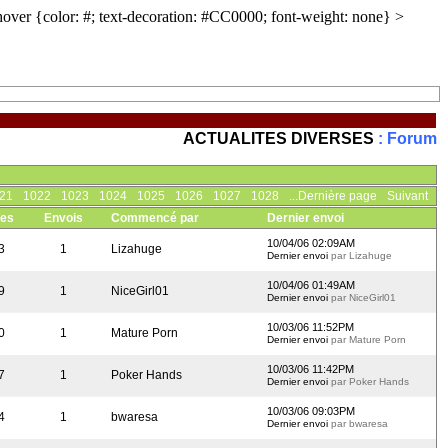
A:hover {color: #; text-decoration: #CC0000; font-weight: none} >
ACTUALITES DIVERSES
: Forum
21
1022
1023
1024
1025
1026
1027
1028
...Dernière page
Suivant
es
Envois
Commencé par
Dernier envoi
10/04/06 02:09AM
3
1
Lizahuge
Dernier envoi
par Lizahuge
10/04/06 01:49AM
9
1
NiceGirl01
Dernier envoi
par NiceGirl01
10/03/06 11:52PM
0
1
Mature Porn
Dernier envoi
par Mature Porn
10/03/06 11:42PM
7
1
Poker Hands
Dernier envoi
par Poker Hands
10/03/06 09:03PM
4
1
bwaresa
Dernier envoi
par bwaresa